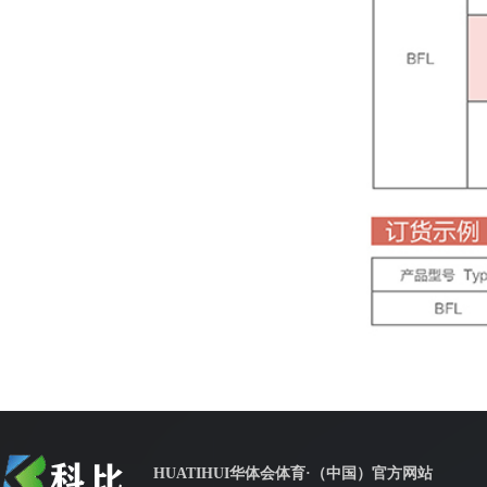
HUATIHUI华体会体育·（中国）官方网站