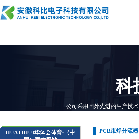
科
公司采用国外先进的生产技术
PCB束焊分流器
HUATIHUI华体会体育·（中