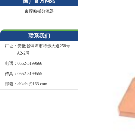
国）官方网站
束焊贴板分流器
联系我们
厂址：
安徽省蚌埠市特步大道258号
A2-2号
电话：
0552-3199666
传真：
0552-3199555
邮箱：
ahkebi@163.com