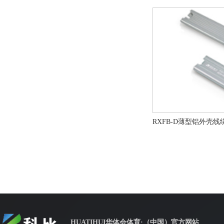
RXFB-D薄型铝外壳
HUATIHUI华体会体育·（中国）官方网站