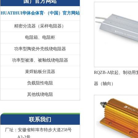
国）官方网站
HUATIHUI华体会体育·（中国）官方网站
精密分流器（采样电阻器）
电阻箱、电阻柜
功率型陶瓷外壳线绕电阻器
功率型被漆、被釉线绕电阻器
束焊贴板分流器
RQZB-A软起、制动
负载阻性电阻
器（轴向）
其他线绕电阻
联系我们
厂址：
安徽省蚌埠市特步大道258号
A2-2号