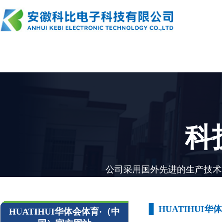
科
公司采用国外先进的生产技术
HUATIHUI
HUATIHUI华体会体育·（中