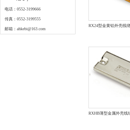
电话：
0552-3199666
传真：
0552-3199555
RX24型金黄铝外壳线
邮箱：
ahkebi@163.com
RXHB薄型金属外壳线